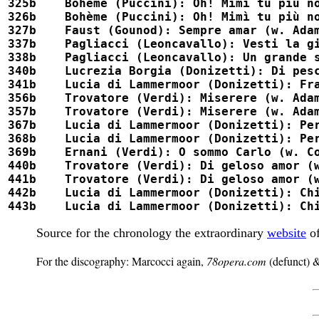
325b	Bohème (Puccini): Oh! Mimì tu più non torni (w. Corradetti)				54000

326b	Bohème (Puccini): Oh! Mimì tu più non torni (w. Corradetti)				54000x

327b	Faust (Gounod): Sempre amar (w. Adami)							54001

337b	Pagliacci (Leoncavallo): Vesti la giubba						52316

338b	Pagliacci (Leoncavallo): Un grande spettacolo						52306

340b	Lucrezia Borgia (Donizetti): Di pescatore ignobile					52322

341b	Lucia di Lammermoor (Donizetti): Fra poco a me ricovero					52308

356b	Trovatore (Verdi): Miserere (w. Adami)							54521x

357b	Trovatore (Verdi): Miserere (w. Adami)							54521

367b	Lucia di Lammermoor (Donizetti): Per te d'immenso giubilo				54526x

368b	Lucia di Lammermoor (Donizetti): Per te d'immenso giubilo				54526

369b	Ernani (Verdi): O sommo Carlo (w. Corradetti, Adami)					54525

440b	Trovatore (Verdi): Di geloso amor (w. Corradetti, Tebro)				54005

441b	Trovatore (Verdi): Di geloso amor (w. Corradetti, Tebro)				54005x

442b	Lucia di Lammermoor (Donizetti): Chi mi frena (w. Corradetti, Colombati, Casini)	54006x

Source for the chronology the extraordinary
website
of
For the discography: Marcocci again,
78opera.com
(defunct) &