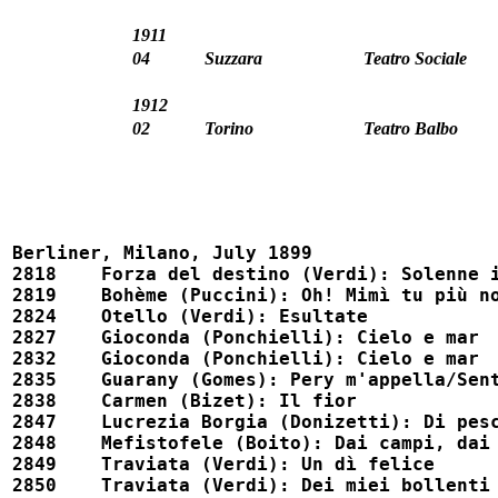
1911
04
Suzzara
Teatro Sociale
1912
02
Torino
Teatro Balbo
Berliner, Milano, July 1899

2818	Forza del destino (Verdi): Solenne in quest'ora (w. Corradetti)				54105

2819	Bohème (Puccini): Oh! Mimì tu più non torni (w. Corradetti)				54104

2824	Otello (Verdi): Esultate								52577

2827	Gioconda (Ponchielli): Cielo e mar							52578

2832	Gioconda (Ponchielli): Cielo e mar							52578x

2835	Guarany (Gomes): Pery m'appella/Sento una forza indomita				52566

2838	Carmen (Bizet): Il fior									52565

2847	Lucrezia Borgia (Donizetti): Di pescatore ignobile					52587

2848	Mefistofele (Boito): Dai campi, dai prati						52570

2849	Traviata (Verdi): Un dì felice								52591

2850	Traviata (Verdi): Dei miei bollenti spiriti						52567
