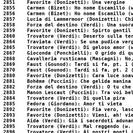
2851	Favorite (Donizetti): Una vergine							52589

2855	Carmen (Bizet): Ho nome Escamillo (w. Nazzareno Franchi)				54107

2856	Carmen (Bizet): Ho nome Escamillo (w. Corradetti)					54100

2857	Lucia di Lammermoor (Donizetti): Chi mi frena (w. Corradetti)				54103

2858	Forza del destino (Verdi): Una suora mi lasciasti (w. Corradetti)			54102	

2859	Favorite (Donizetti): Spirto gentil							52568

2860	Trovatore (Verdi): Deserto sulla terra							52588

2864	Traviata (Verdi): Se una pudica vergine (w. Adami, Corradetti)				54125

2865	Trovatore (Verdi): Di geloso amor (w. Adami, Corradetti)				54126

2867	Gioconda (Ponchielli): O grido di quest'anima (w. Corradetti)				54114

2868	Cavalleria rusticana (Mascagni): No, no, Turiddu (w. Adami)				54116

2869	Faust (Gounod): Tardi si fa, pt. 1 (w. Adami)						54117

2870	Faust (Gounod): Tardi si fa, pt. 2 (w. Adami)						54115

2880	Favorite (Donizetti): Cara luce soave (w. Nazzareno Franchi)				54106

2881	Bohème (Puccini): Che gelida manina							52590

2882	Forza del destino (Verdi): O tu che in seno agli angeli					52586

2883	Manon Lescaut (Puccini): Tra voi belle							52585

2884	Trovatore (Verdi): Di quella pira							52615

2885	Fedora (Giordano): Amor ti vieta							52584

2892	Favorite (Donizetti): Fia vero, lasciarti (w. Galán)					54110

2893	Favorite (Donizetti): Vieni, ah! vieni, io m'abbandono (w. Galán)			54112

2894	Aida (Verdi): Già i sacerdoti adunansi (w. Galán)					54109

2895	Trovatore (Verdi): Mal reggendo (w. Galán)						54111

2896	Trovatore (Verdi): Ai nostri monti (w. Galán)						54127
