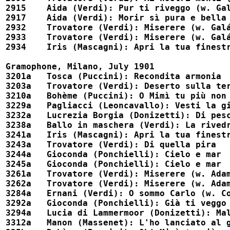
2915	Aida (Verdi): Pur ti riveggo (w. Galán)							54108

2917	Aida (Verdi): Morir sì pura e bella							52582

2932	Trovatore (Verdi): Miserere (w. Galán)							54113

2933	Trovatore (Verdi): Miserere (w. Galán)							54113x

2934	Iris (Mascagni): Apri la tua finestra							52583

Gramophone, Milano, July 1901

3201a	Tosca (Puccini): Recondita armonia							unpublished

3203a	Trovatore (Verdi): Deserto sulla terra							52588x

3210a	Bohème (Puccini): O Mimì tu più non torni (w. Corradetti)				54104x

3229a	Pagliacci (Leoncavallo): Vesti la giubba						52262

3232a	Lucrezia Borgia (Donizetti): Di pescatore ignobile					52587x

3238a	Ballo in maschera (Verdi): La rivedrà nell'estasi					52200, 52200x

3241a	Iris (Mascagni): Apri la tua finestra							52201

3243a	Trovatore (Verdi): Di quella pira							52210

3244a	Gioconda (Ponchielli): Cielo e mar							52211x

3245a	Gioconda (Ponchielli): Cielo e mar							52211

3261a	Trovatore (Verdi): Miserere (w. Adami)							54511

3262a	Trovatore (Verdi): Miserere (w. Adami)							54511x

3284a	Ernani (Verdi): O sommo Carlo (w. Corradetti, Adami)					54512

3292a	Gioconda (Ponchielli): Già ti veggo							52216

3294a	Lucia di Lammermoor (Donizetti): Maledetto sia l'istante				52217

3312a	Manon (Massenet): L'ho lanciato al gioco (w. Adami)					54137
